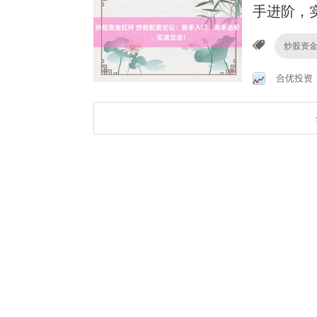
手进阶，
炒股资
合优投资