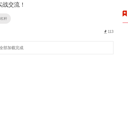
实战交流！
金杠杆
113
全部加载完成