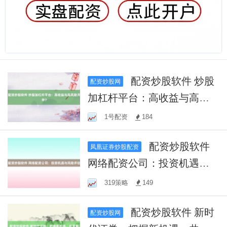
配资炒股软件 炒股
配资炒股网
加杠杆平台：高收益与高风
险并存？
1号配资
184
配资炒股软件
凤凰证券炒股配资
网络配资公司：投资机遇与
风险评估
319策略
149
配资炒股软件 新时
配资炒股网