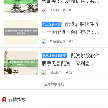
代证券：把握新机遇，共赢
新时代
传金所
108
配资炒股软件 全
线上配资平台
国十大配资平台排行榜：精
选优质安全之选
华融通证券
183
配资炒股软件
凤凰证券炒股配资
股票无息配资：零利息，高
杠杆，助您掘金股市！
国元证券
227
全部加载完成
行情指数