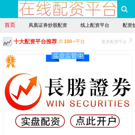
首页
凤凰证券炒股配资
线上配资平台
配资
十大配资平台推荐
更多配资平台
共
100
+平台