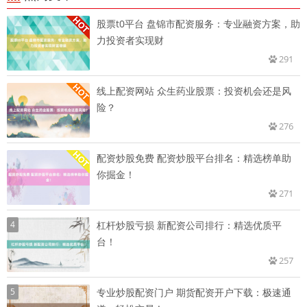
股票t0平台 盘锦市配资服务：专业融资方案，助
力投资者实现财
291
线上配资网站 众生药业股票：投资机会还是风
险？
276
配资炒股免费 配资炒股平台排名：精选榜单助
你掘金！
271
4
杠杆炒股亏损 新配资公司排行：精选优质平
台！
257
5
专业炒股配资门户 期货配资开户下载：极速通