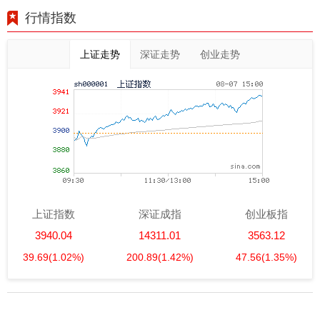
行情指数
上证走势
深证走势
创业走势
上证指数
深证成指
创业板指
3940.04
14311.01
3563.12
39.69
(1.02%)
200.89
(1.42%)
47.56
(1.35%)