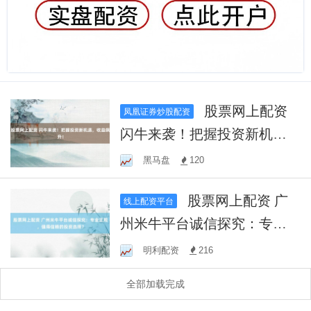
股票网上配资
凤凰证券炒股配资
闪牛来袭！把握投资新机
遇，收益飙升！
黑马盘
120
股票网上配资 广
线上配资平台
州米牛平台诚信探究：专业
正规，值得信赖的投资选
明利配资
216
择？
全部加载完成