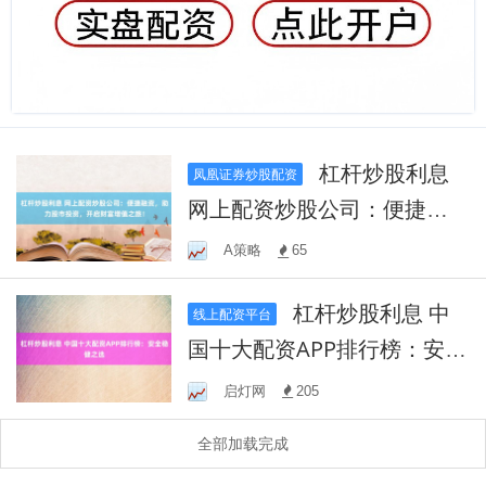
杠杆炒股利息
凤凰证券炒股配资
网上配资炒股公司：便捷融
资，助力股市投资，开启财
A策略
65
富增值之旅！
杠杆炒股利息 中
线上配资平台
国十大配资APP排行榜：安全
稳健之选
启灯网
205
全部加载完成