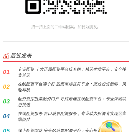
最近发表
专业配资 十大正规配资平台排名榜：精选优质平台，安全投
01
资首选
在线配资平台哪个好 股票市场杠杆平台：高效投资策略，风
02
险与机
配资资深股票配资门户 寻找最佳在线配资平台：专业评测助
03
您挑选
在线配资服务 营口股票配资服务，专业助力投资者实现财富
04
增值梦
05
线上配资网站 安全的股票配资平台：安心投资首选