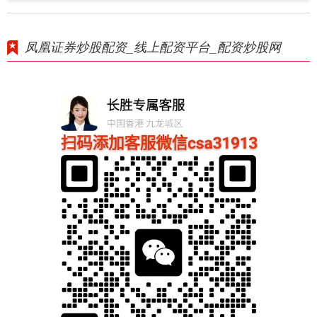
凤凰证券炒股配资_线上配资平台_配资炒股网