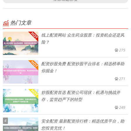
热门文章
线上配资网站 众生药业股票：投资机会还是风
险？
275
配资炒股免费 配资炒股平台排名：精选榜单助
你掘金！
271
炒股配资首选 配资公司现状：机遇与挑战并
存，监管趋严下的转型
249
4
安全配资 最新配资排行榜：精选优质平台，助
您投资无忧！