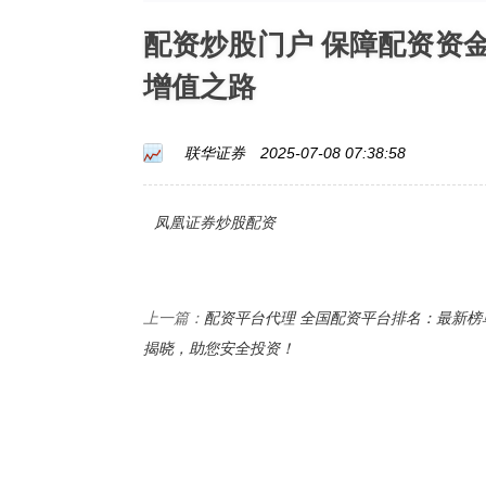
配资炒股门户 保障配资资
增值之路
联华证券
2025-07-08 07:38:58
凤凰证券炒股配资
配资平台代理 全国配资平台排名：最新榜
上一篇：
揭晓，助您安全投资！