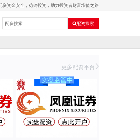
障配资资金安全，稳健投资，助力投资者财富增值之路
配资搜索
更多配资平台