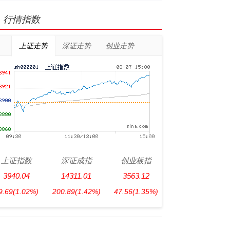
行情指数
上证走势
深证走势
创业走势
上证指数
深证成指
创业板指
3940.04
14311.01
3563.12
9.69
(1.02%)
200.89
(1.42%)
47.56
(1.35%)