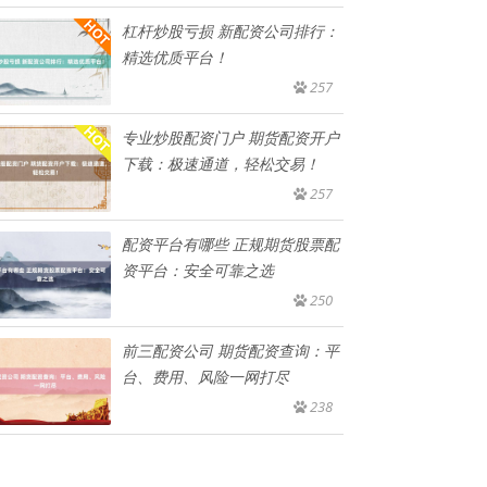
杠杆炒股亏损 新配资公司排行：
精选优质平台！
257
专业炒股配资门户 期货配资开户
下载：极速通道，轻松交易！
257
配资平台有哪些 正规期货股票配
资平台：安全可靠之选
250
前三配资公司 期货配资查询：平
台、费用、风险一网打尽
238