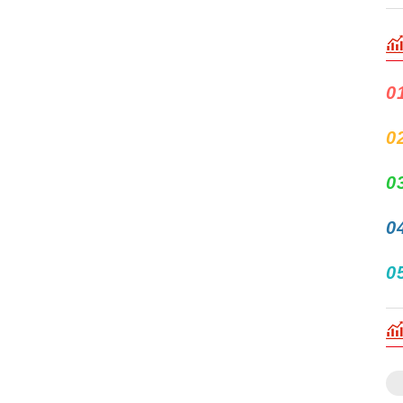
0
0
0
0
0