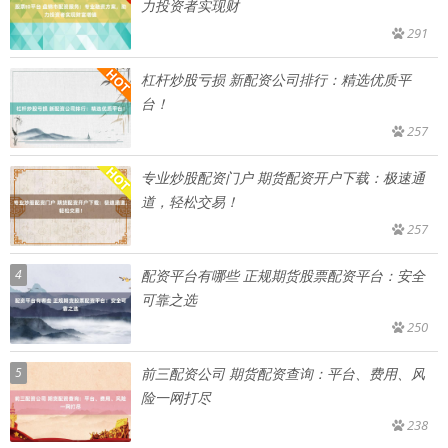
力投资者实现财
291
杠杆炒股亏损 新配资公司排行：精选优质平
台！
257
专业炒股配资门户 期货配资开户下载：极速通
道，轻松交易！
257
4
配资平台有哪些 正规期货股票配资平台：安全
可靠之选
250
5
前三配资公司 期货配资查询：平台、费用、风
险一网打尽
238